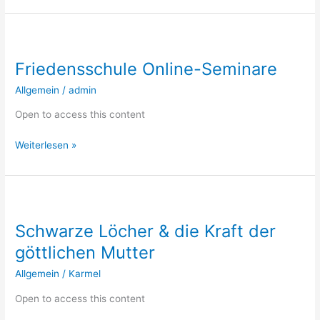
Friedensschule
Online-
Friedensschule Online-Seminare
Seminare
Allgemein
/
admin
Open to access this content
Weiterlesen »
Schwarze
Löcher
Schwarze Löcher & die Kraft der
&
die
göttlichen Mutter
Kraft
Allgemein
/
Karmel
der
göttlichen
Open to access this content
Mutter