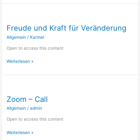
Freude
und
Freude und Kraft für Veränderung
Kraft
für
Allgemein
/
Karmel
Veränderung
Open to access this content
Weiterlesen »
Zoom
–
Zoom – Call
Call
Allgemein
/
admin
Open to access this content
Weiterlesen »