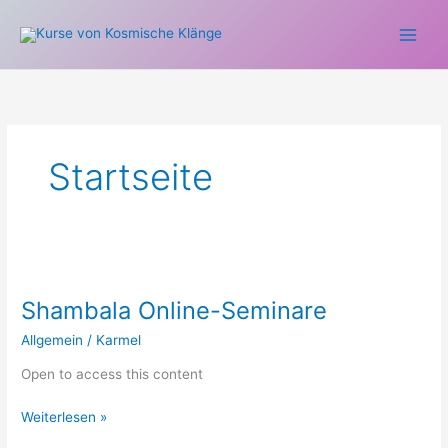
Zum
Inhalt
springen
Startseite
Shambala
Online-
Shambala Online-Seminare
Seminare
Allgemein
/
Karmel
Open to access this content
Weiterlesen »