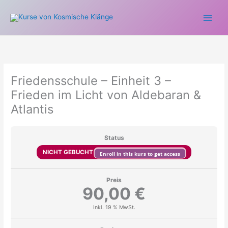
Zum
Inhalt
springen
Friedensschule – Einheit 3 –
Frieden im Licht von Aldebaran &
Atlantis
Status
NICHT GEBUCHT
Enroll in this kurs to get access
Preis
90,00 €
inkl. 19 % MwSt.